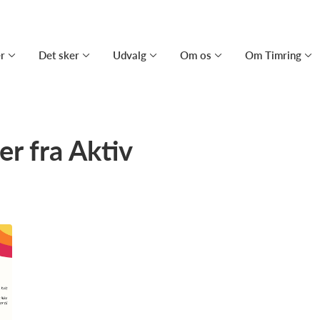
er
Det sker
Udvalg
Om os
Om Timring
r fra Aktiv