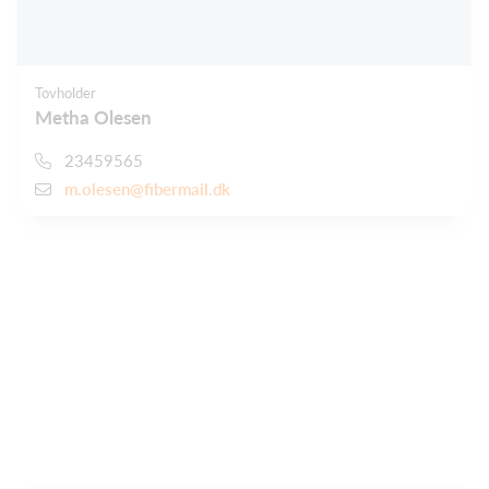
Tovholder
Metha Olesen
23459565
m.olesen@fibermail.dk