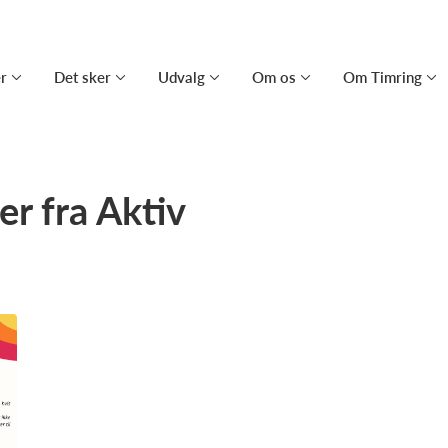
er
Det sker
Udvalg
Om os
Om Timring
r fra Aktiv