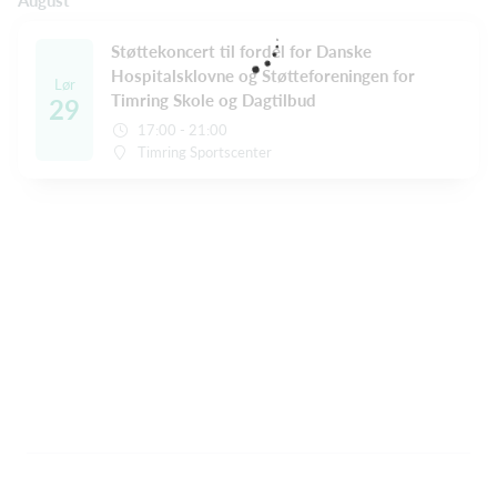
August
Støttekoncert til fordel for Danske
Hospitalsklovne og Støtteforeningen for
Lør
Timring Skole og Dagtilbud
29
17:00 - 21:00
Timring Sportscenter